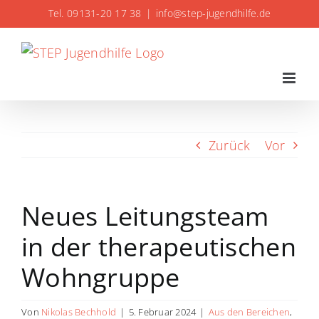
Zum
Tel. 09131-20 17 38
|
info@step-jugendhilfe.de
Inhalt
springen
Zurück
Vor
Neues Leitungsteam
in der therapeutischen
Wohngruppe
Von
Nikolas Bechhold
|
5. Februar 2024
|
Aus den Bereichen
,