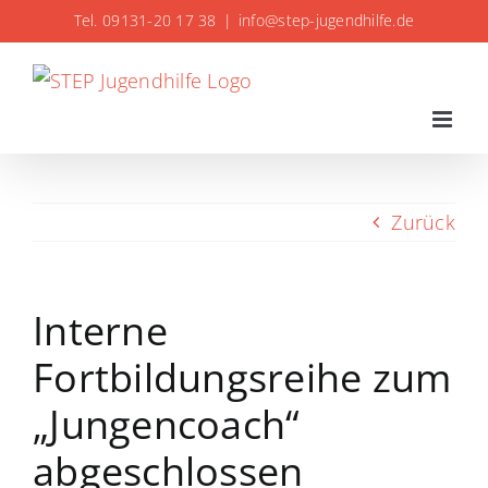
Zum
Tel. 09131-20 17 38
|
info@step-jugendhilfe.de
Inhalt
springen
Zurück
Interne
Fortbildungsreihe zum
„Jungencoach“
abgeschlossen