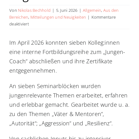
Von
Nikolas Bechhold
|
5. Juni 2026
|
Allgemein
,
Aus den
Bereichen
,
Mitteilungen und Neuigkeiten
|
Kommentare
für
deaktiviert
Interne
Fortbildungsreihe
Im April 2026 konnten sieben Kolleg:innen
zum
eine interne Fortbildungsreihe zum „Jungen-
„Jungencoach“
abgeschlossen
Coach“ abschließen und ihre Zertifikate
entgegennehmen.
An sieben Seminarblöcken wurden
jungenrelevante Themen erarbeitet, erfahren
und erlebbar gemacht. Gearbeitet wurde u. a.
zu den Themen „Väter & Mentoren“,
„Autorität“; „Aggression“ und „Resilienz“.
Von sachlichen Inputs bis zu intensiver