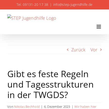
Zum
Tel. 09131-20 17 38
|
info@step-jugendhilfe.de
Inhalt
springen
Zurück
Vor
Gibt es feste Regeln
und Tagesstrukturen
in der TWGDS?
Von
Nikolas Bechhold
|
6. Dezember 2023
|
Wir haben hier