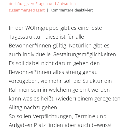
die häufigsten Fragen und Antworten
für
zusammengetragen:
|
Kommentare deaktiviert
Gibt
es
In der WOhngruppe gibt es eine feste
feste
Tagesstruktur, diese ist für alle
Regeln
und
Bewohner*innen gültig. Natürlich gibt es
Tagesstrukturen
auch individuelle Gestaltungsmöglichkeiten.
in
der
Es soll dabei nicht darum gehen den
TWGDS?
Bewohner*innen alles streng genau
vorzugeben, vielmehr soll die Struktur ein
Rahmen sein in welchem gelernt werden
kann was es heißt, (wieder) einem geregelten
Alltag nachzugehen.
So sollen Verpflichtungen, Termine und
Aufgaben Platz finden aber auch bewusst