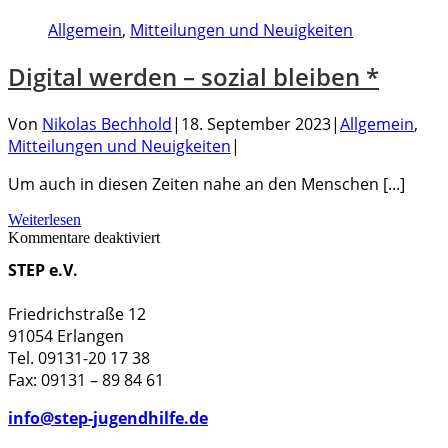
Allgemein
,
Mitteilungen und Neuigkeiten
Digital werden – sozial bleiben *
Von
Nikolas Bechhold
|
18. September 2023
|
Allgemein
,
Mitteilungen und Neuigkeiten
|
Um auch in diesen Zeiten nahe an den Menschen [...]
Weiterlesen
für
Kommentare deaktiviert
Digital
STEP e.V.
werden
–
sozial
Friedrichstraße 12
bleiben
91054 Erlangen
*
Tel. 09131-20 17 38
Fax: 09131 – 89 84 61
info@step-jugendhilfe.de