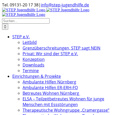
Zum
Tel. 09131-20 17 38
|
info@step-jugendhilfe.de
Inhalt
springen
Suche
nach:
STEP e.V.
Leitbild
Grenzüberschreitungen, STEP sagt NEIN
Privat: Wir sind der STEP e.V.
Konzeption
Downloads
Termine
Einrichtungen & Projekte
Ambulante Hilfen Nürnberg
Ambulante Hilfen ER-ERH-FO
Betreutes Wohnen Nürnberg
ELSA – Teilzeitbetreutes Wohnen für junge
Menschen mit Essstörungen
Therapeutische Wohngruppe „Cramergasse“