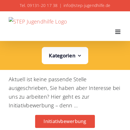
Zum
Tel. 09131-20 17 38
|
info@step-jugendhilfe.de
Inhalt
springen
Kategorien
Aktuell ist keine passende Stelle
ausgeschrieben, Sie haben aber Interesse bei
uns zu arbeiten? Hier geht es zur
Initiativbewerbung – denn …
Initiativbewerbung