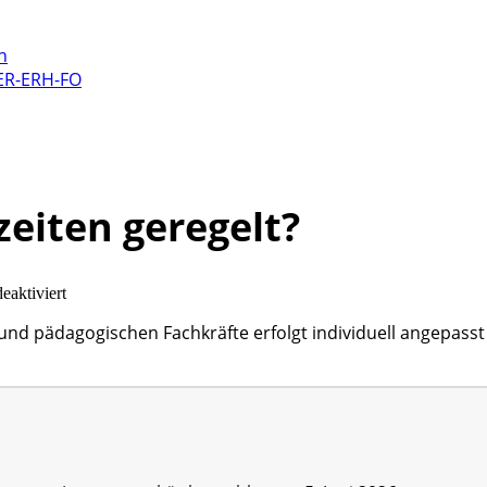
n
 ER-ERH-FO
zeiten geregelt?
für
aktiviert
Wie
nd pädagogischen Fachkräfte erfolgt individuell angepasst
sind
die
Betreuungszeiten
geregelt?