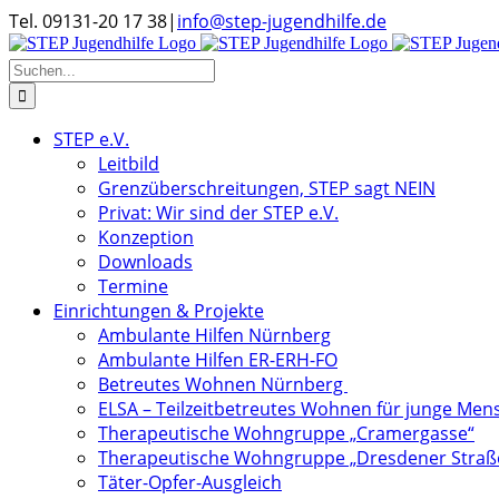
Zum
Tel. 09131-20 17 38
|
info@step-jugendhilfe.de
Inhalt
springen
Suche
nach:
STEP e.V.
Leitbild
Grenzüberschreitungen, STEP sagt NEIN
Privat: Wir sind der STEP e.V.
Konzeption
Downloads
Termine
Einrichtungen & Projekte
Ambulante Hilfen Nürnberg
Ambulante Hilfen ER-ERH-FO
Betreutes Wohnen Nürnberg
ELSA – Teilzeitbetreutes Wohnen für junge Me
Therapeutische Wohngruppe „Cramergasse“
Therapeutische Wohngruppe „Dresdener Straß
Täter-Opfer-Ausgleich