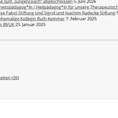
ihe zum „Jungencoach“ abgeschlossen
5. Juni 2026
dheitspädagog*In / Heilpädagog*In für unsere Therapeuti
se Pabst-Stiftung und Sigrid und Joachim Radecke Stiftung
ehemalige Kollegin Ruth Kemmer
7. Februar 2025
om BVUK
23. Januar 2025
eiten (26)