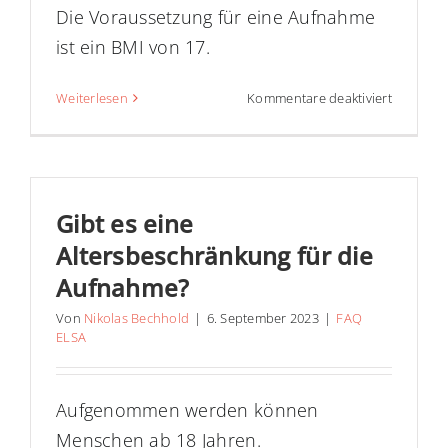
Die Voraussetzung für eine Aufnahme
ist ein BMI von 17.
für
Weiterlesen
Kommentare deaktiviert
Gibt
es
einen
‚Mindest-
BMI‘
Gibt es eine
für
Altersbeschränkung für die
die
Aufnahm
Aufnahme?
Von
Nikolas Bechhold
|
6. September 2023
|
FAQ
ELSA
Aufgenommen werden können
Menschen ab 18 Jahren.