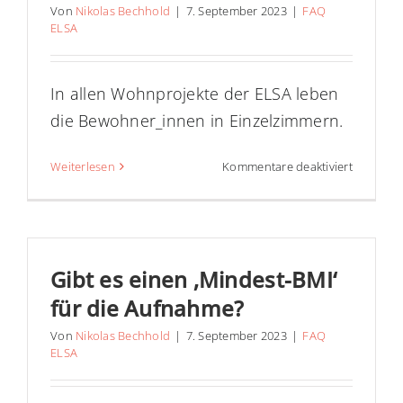
Von
Nikolas Bechhold
|
7. September 2023
|
FAQ
ELSA
In allen Wohnprojekte der ELSA leben
die Bewohner_innen in Einzelzimmern.
für
Weiterlesen
Kommentare deaktiviert
Gibt
es
Einzelzi
Gibt es einen ‚Mindest-BMI‘
für die Aufnahme?
Von
Nikolas Bechhold
|
7. September 2023
|
FAQ
ELSA