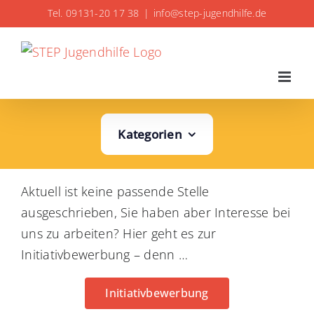
Zum
Tel. 09131-20 17 38
|
info@step-jugendhilfe.de
Inhalt
springen
Kategorien
Aktuell ist keine passende Stelle
ausgeschrieben, Sie haben aber Interesse bei
uns zu arbeiten? Hier geht es zur
Initiativbewerbung – denn …
Initiativbewerbung