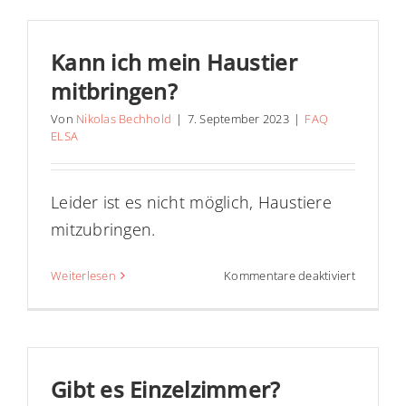
die
Betreuun
geregelt?
Kann ich mein Haustier
mitbringen?
Von
Nikolas Bechhold
|
7. September 2023
|
FAQ
ELSA
Leider ist es nicht möglich, Haustiere
mitzubringen.
für
Weiterlesen
Kommentare deaktiviert
Kann
ich
mein
Haustier
mitbring
Gibt es Einzelzimmer?