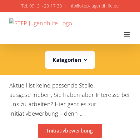
Zum
Tel. 09131-20 17 38
|
info@step-jugendhilfe.de
Inhalt
springen
Kategorien
Aktuell ist keine passende Stelle
ausgeschrieben, Sie haben aber Interesse bei
uns zu arbeiten? Hier geht es zur
Initiativbewerbung – denn …
Initiativbewerbung