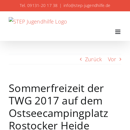
Zum
Tel. 09131-20 17 38
|
info@step-jugendhilfe.de
Inhalt
springen
Zurück
Vor
Sommerfreizeit der
TWG 2017 auf dem
Ostseecampingplatz
Rostocker Heide