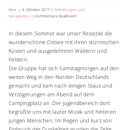
Von
|
4. Oktober 2017
|
Mitteilungen und
für
Neuigkeiten
|
Kommentare deaktiviert
Sommerfreizeit
der
In diesem Sommer war unser Reiseziel die
TWG
wunderschöne Ostsee mit ihren stürmischen
2017
auf
Küsten und ausgedehnten Wäldern und
dem
Feldern.
Ostseecampingplatz
Rostocker
Die Gruppe hat sich Samstagmorgen auf den
Heide
weiten Weg in den Norden Deutschlands
gemacht und kam nach einigen Staus und
Verzögerungen am Abend auf dem
Campingplatz an. Der Jugendbereich dort
begrüßte uns mit lauter Musik und heiteren
jungen Menschen. Im Regen und kurz von
Einbruch der Dunkelheit wurden die Zelte